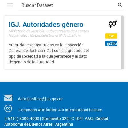
IGJ. Autoridades género
Ministerio de Justicia. Subsecretaría de Asuntos
Registrales. Inspección General de Justicia
csv
gráfico
Autoridades constituidas en la Inspección
General de Justicia (IGJ) con el agregado del
tipo de sociedad a la que pertenece y el dato
de género de la autoridad.
datosjusticia@jus.gov.ar
Commons Attribution 4.0 International license
(+5411) 5300-4000 | Sarmiento 329 | C 1041 AAG | Ciudad
Autónoma de Buenos Aires | Argentina