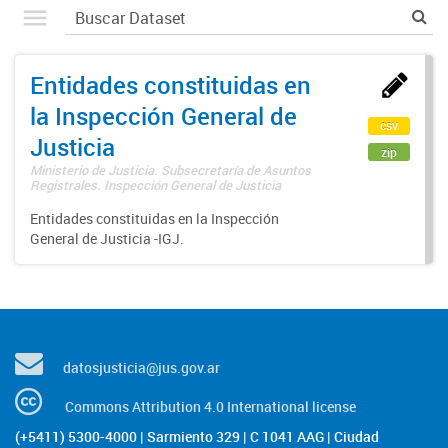
Entidades constituidas en
la Inspección General de
csv
Justicia
zip
Ministerio de Justicia. Subsecretaría de Asuntos
Registrales. Inspección General de Justicia
Entidades constituidas en la Inspección
General de Justicia -IGJ.
datosjusticia@jus.gov.ar
Commons Attribution 4.0 International license
(+5411) 5300-4000 | Sarmiento 329 | C 1041 AAG | Ciudad