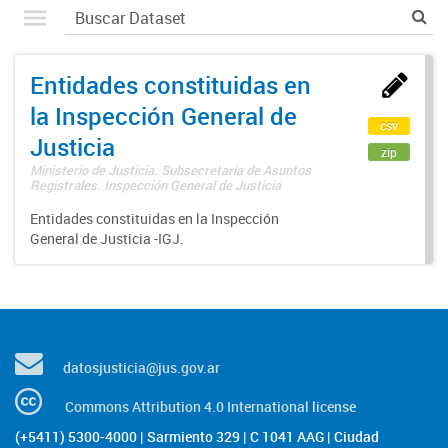
Entidades constituidas en
la Inspección General de
csv
Justicia
zip
Ministerio de Justicia. Subsecretaría de Asuntos
Registrales. Inspección General de Justicia
Entidades constituidas en la Inspección
General de Justicia -IGJ.
datosjusticia@jus.gov.ar
Commons Attribution 4.0 International license
(+5411) 5300-4000 | Sarmiento 329 | C 1041 AAG | Ciudad