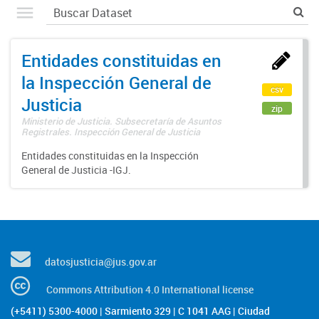
Entidades constituidas en
la Inspección General de
csv
Justicia
zip
Ministerio de Justicia. Subsecretaría de Asuntos
Registrales. Inspección General de Justicia
Entidades constituidas en la Inspección
General de Justicia -IGJ.
datosjusticia@jus.gov.ar
Commons Attribution 4.0 International license
(+5411) 5300-4000 | Sarmiento 329 | C 1041 AAG | Ciudad