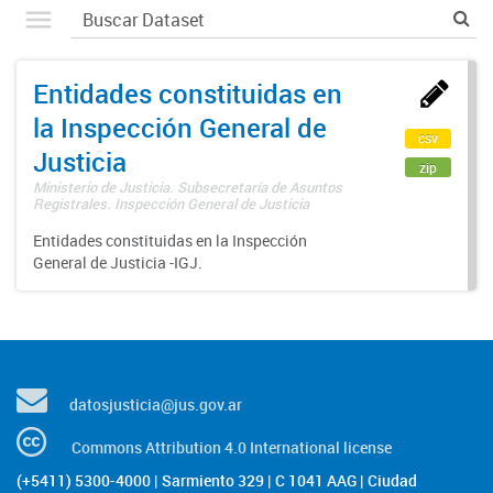
Entidades constituidas en
la Inspección General de
csv
Justicia
zip
Ministerio de Justicia. Subsecretaría de Asuntos
Registrales. Inspección General de Justicia
Entidades constituidas en la Inspección
General de Justicia -IGJ.
datosjusticia@jus.gov.ar
Commons Attribution 4.0 International license
(+5411) 5300-4000 | Sarmiento 329 | C 1041 AAG | Ciudad