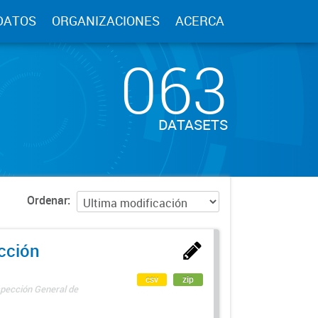
DATOS
ORGANIZACIONES
ACERCA
063
DATASETS
Ordenar
ección
csv
zip
spección General de