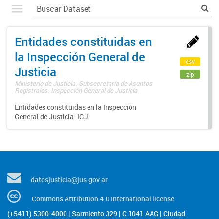
Entidades constituidas en
la Inspección General de
csv
Justicia
zip
Ministerio de Justicia. Subsecretaría de Asuntos
Registrales. Inspección General de Justicia
Entidades constituidas en la Inspección
General de Justicia -IGJ.
datosjusticia@jus.gov.ar
Commons Attribution 4.0 International license
(+5411) 5300-4000 | Sarmiento 329 | C 1041 AAG | Ciudad