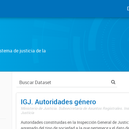
tema de justicia de la
IGJ. Autoridades género
Ministerio de Justicia. Subsecretaría de Asuntos Registrales. In
Justicia
Autoridades constituidas en la Inspección General de Justici
agregado del tipo de sociedad a la que pertenece y el dato d