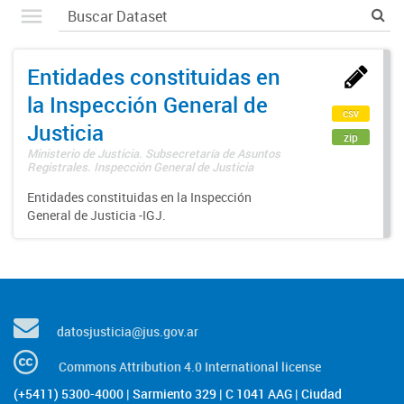
Entidades constituidas en
la Inspección General de
csv
Justicia
zip
Ministerio de Justicia. Subsecretaría de Asuntos
Registrales. Inspección General de Justicia
Entidades constituidas en la Inspección
General de Justicia -IGJ.
datosjusticia@jus.gov.ar
Commons Attribution 4.0 International license
(+5411) 5300-4000 | Sarmiento 329 | C 1041 AAG | Ciudad