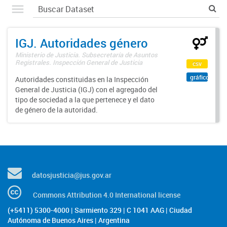
IGJ. Autoridades género
Ministerio de Justicia. Subsecretaría de Asuntos
Registrales. Inspección General de Justicia
csv
gráfico
Autoridades constituidas en la Inspección
General de Justicia (IGJ) con el agregado del
tipo de sociedad a la que pertenece y el dato
de género de la autoridad.
datosjusticia@jus.gov.ar
Commons Attribution 4.0 International license
(+5411) 5300-4000 | Sarmiento 329 | C 1041 AAG | Ciudad
Autónoma de Buenos Aires | Argentina