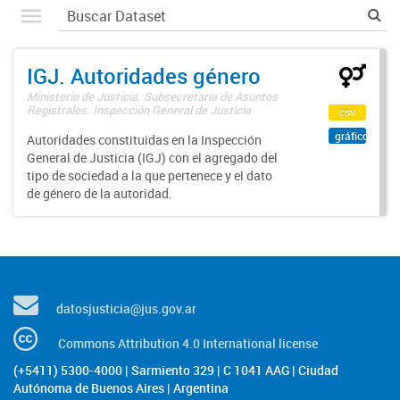
IGJ. Autoridades género
Ministerio de Justicia. Subsecretaría de Asuntos
Registrales. Inspección General de Justicia
csv
gráfico
Autoridades constituidas en la Inspección
General de Justicia (IGJ) con el agregado del
tipo de sociedad a la que pertenece y el dato
de género de la autoridad.
datosjusticia@jus.gov.ar
Commons Attribution 4.0 International license
(+5411) 5300-4000 | Sarmiento 329 | C 1041 AAG | Ciudad
Autónoma de Buenos Aires | Argentina