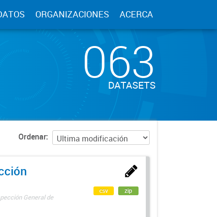
DATOS
ORGANIZACIONES
ACERCA
063
DATASETS
Ordenar
ección
csv
zip
spección General de