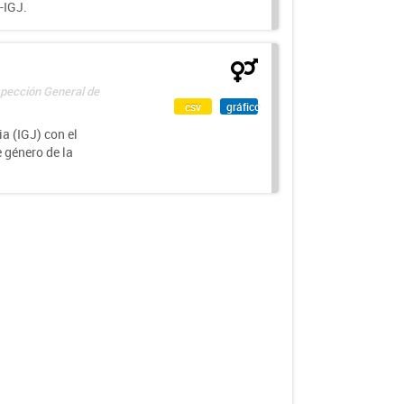
-IGJ.
spección General de
csv
gráfico
a (IGJ) con el
e género de la