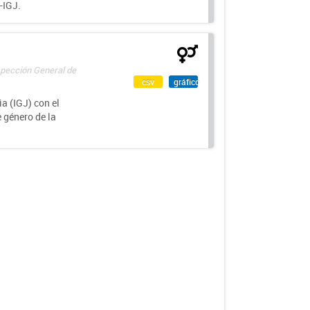
-IGJ.
spección General de
csv
gráfico
a (IGJ) con el
e género de la