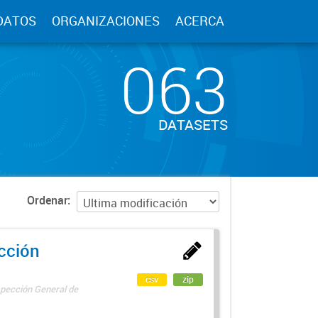
DATOS
ORGANIZACIONES
ACERCA
063
DATASETS
Ordenar
ección
csv
zip
spección General de