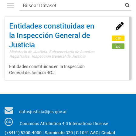
Entidades constituidas en
la Inspección General de
csv
Justicia
zip
Ministerio de Justicia. Subsecretaría de Asuntos
Registrales. Inspección General de Justicia
Entidades constituidas en la Inspección
General de Justicia -IGJ.
datosjusticia@jus.gov.ar
Commons Attribution 4.0 International license
(+5411) 5300-4000 | Sarmiento 329 | C 1041 AAG | Ciudad