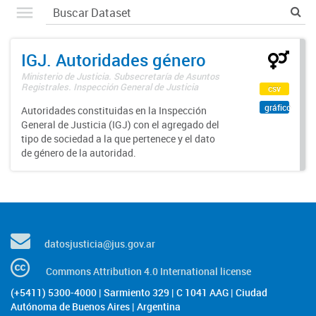
IGJ. Autoridades género
Ministerio de Justicia. Subsecretaría de Asuntos
Registrales. Inspección General de Justicia
csv
gráfico
Autoridades constituidas en la Inspección
General de Justicia (IGJ) con el agregado del
tipo de sociedad a la que pertenece y el dato
de género de la autoridad.
datosjusticia@jus.gov.ar
Commons Attribution 4.0 International license
(+5411) 5300-4000 | Sarmiento 329 | C 1041 AAG | Ciudad
Autónoma de Buenos Aires | Argentina