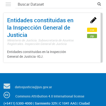
Entidades constituidas en
la Inspección General de
csv
Justicia
zip
Ministerio de Justicia. Subsecretaría de Asuntos
Registrales. Inspección General de Justicia
Entidades constituidas en la Inspección
General de Justicia -IGJ.
datosjusticia@jus.gov.ar
Commons Attribution 4.0 International license
(+5411) 5300-4000 | Sarmiento 329 | C 1041 AAG | Ciudad