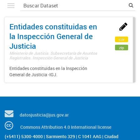
Entidades constituidas en
la Inspección General de
csv
Justicia
zip
Ministerio de Justicia. Subsecretaría de Asuntos
Registrales. Inspección General de Justicia
Entidades constituidas en la Inspección
General de Justicia -IGJ.
datosjusticia@jus.gov.ar
Commons Attribution 4.0 International license
(+5411) 5300-4000 | Sarmiento 329 | C 1041 AAG | Ciudad