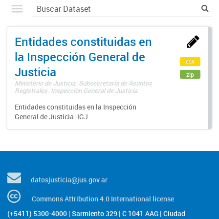
Entidades constituidas en
la Inspección General de
csv
Justicia
zip
Ministerio de Justicia. Subsecretaría de Asuntos
Registrales. Inspección General de Justicia
Entidades constituidas en la Inspección
General de Justicia -IGJ.
datosjusticia@jus.gov.ar
Commons Attribution 4.0 International license
(+5411) 5300-4000 | Sarmiento 329 | C 1041 AAG | Ciudad