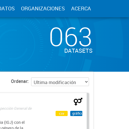
DATOS
ORGANIZACIONES
ACERCA
063
DATASETS
Ordenar
spección General de
csv
gráfico
a (IGJ) con el
e género de la