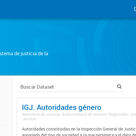
tema de justicia de la
IGJ. Autoridades género
Ministerio de Justicia. Subsecretaría de Asuntos Registrales. In
Justicia
Autoridades constituidas en la Inspección General de Justici
agregado del tipo de sociedad a la que pertenece y el dato d