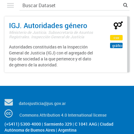
IGJ. Autoridades género
Ministerio de Justicia. Subsecretaría de Asuntos
Registrales. Inspección General de Justicia
csv
gráfico
Autoridades constituidas en la Inspección
General de Justicia (IGJ) con el agregado del
tipo de sociedad a la que pertenece y el dato
de género de la autoridad.
datosjusticia@jus.gov.ar
Commons Attribution 4.0 International license
(+5411) 5300-4000 | Sarmiento 329 | C 1041 AAG | Ciudad
Autónoma de Buenos Aires | Argentina