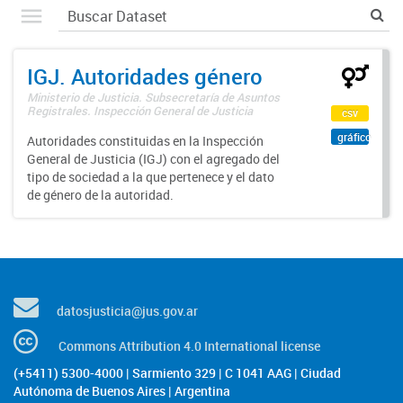
IGJ. Autoridades género
Ministerio de Justicia. Subsecretaría de Asuntos
Registrales. Inspección General de Justicia
csv
gráfico
Autoridades constituidas en la Inspección
General de Justicia (IGJ) con el agregado del
tipo de sociedad a la que pertenece y el dato
de género de la autoridad.
datosjusticia@jus.gov.ar
Commons Attribution 4.0 International license
(+5411) 5300-4000 | Sarmiento 329 | C 1041 AAG | Ciudad
Autónoma de Buenos Aires | Argentina