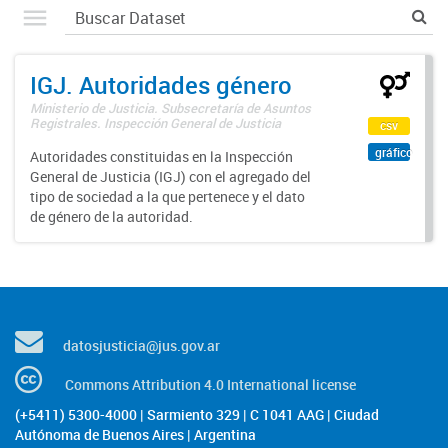
IGJ. Autoridades género
Ministerio de Justicia. Subsecretaría de Asuntos
Registrales. Inspección General de Justicia
csv
gráfico
Autoridades constituidas en la Inspección
General de Justicia (IGJ) con el agregado del
tipo de sociedad a la que pertenece y el dato
de género de la autoridad.
datosjusticia@jus.gov.ar
Commons Attribution 4.0 International license
(+5411) 5300-4000 | Sarmiento 329 | C 1041 AAG | Ciudad
Autónoma de Buenos Aires | Argentina