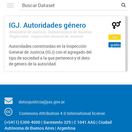
IGJ. Autoridades género
Ministerio de Justicia. Subsecretaría de Asuntos
Registrales. Inspección General de Justicia
csv
gráfico
Autoridades constituidas en la Inspección
General de Justicia (IGJ) con el agregado del
tipo de sociedad a la que pertenece y el dato
de género de la autoridad.
datosjusticia@jus.gov.ar
Commons Attribution 4.0 International license
(+5411) 5300-4000 | Sarmiento 329 | C 1041 AAG | Ciudad
Autónoma de Buenos Aires | Argentina