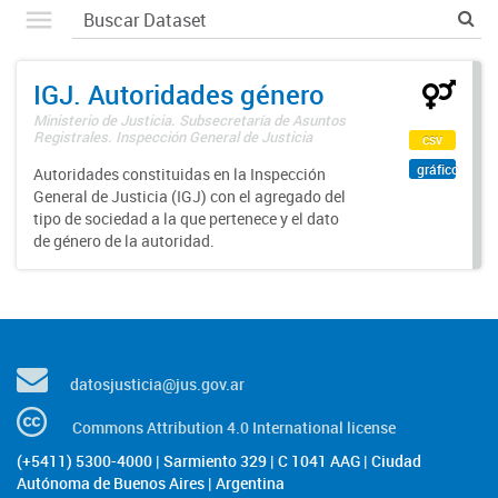
IGJ. Autoridades género
Ministerio de Justicia. Subsecretaría de Asuntos
Registrales. Inspección General de Justicia
csv
gráfico
Autoridades constituidas en la Inspección
General de Justicia (IGJ) con el agregado del
tipo de sociedad a la que pertenece y el dato
de género de la autoridad.
datosjusticia@jus.gov.ar
Commons Attribution 4.0 International license
(+5411) 5300-4000 | Sarmiento 329 | C 1041 AAG | Ciudad
Autónoma de Buenos Aires | Argentina