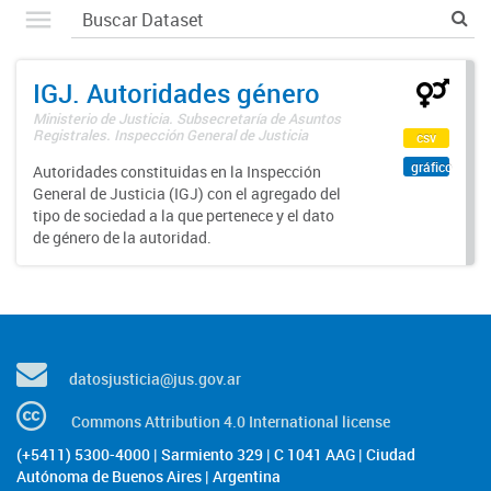
IGJ. Autoridades género
Ministerio de Justicia. Subsecretaría de Asuntos
Registrales. Inspección General de Justicia
csv
gráfico
Autoridades constituidas en la Inspección
General de Justicia (IGJ) con el agregado del
tipo de sociedad a la que pertenece y el dato
de género de la autoridad.
datosjusticia@jus.gov.ar
Commons Attribution 4.0 International license
(+5411) 5300-4000 | Sarmiento 329 | C 1041 AAG | Ciudad
Autónoma de Buenos Aires | Argentina