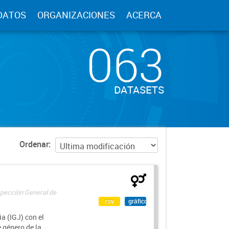
DATOS
ORGANIZACIONES
ACERCA
063
DATASETS
Ordenar
spección General de
csv
gráfico
a (IGJ) con el
e género de la