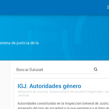
tema de justicia de la
IGJ. Autoridades género
Ministerio de Justicia. Subsecretaría de Asuntos Registrales. In
Justicia
Autoridades constituidas en la Inspección General de Justici
agregado del tipo de sociedad a la que pertenece y el dato d