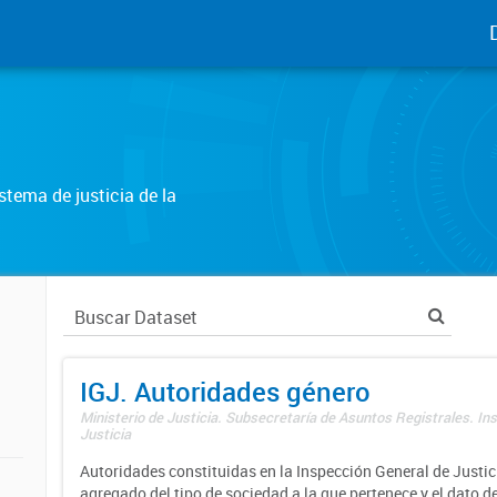
tema de justicia de la
IGJ. Autoridades género
Ministerio de Justicia. Subsecretaría de Asuntos Registrales. In
Justicia
Autoridades constituidas en la Inspección General de Justici
agregado del tipo de sociedad a la que pertenece y el dato d