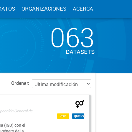
DATOS
ORGANIZACIONES
ACERCA
063
DATASETS
Ordenar
spección General de
csv
gráfico
a (IGJ) con el
e género de la