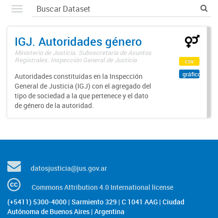
IGJ. Autoridades género
Ministerio de Justicia. Subsecretaría de Asuntos
Registrales. Inspección General de Justicia
csv
gráfico
Autoridades constituidas en la Inspección
General de Justicia (IGJ) con el agregado del
tipo de sociedad a la que pertenece y el dato
de género de la autoridad.
datosjusticia@jus.gov.ar
Commons Attribution 4.0 International license
(+5411) 5300-4000 | Sarmiento 329 | C 1041 AAG | Ciudad
Autónoma de Buenos Aires | Argentina