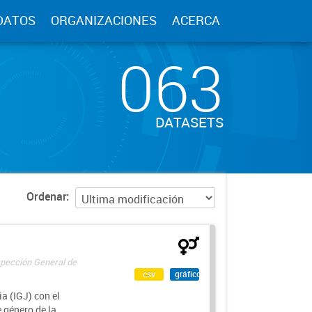
DATOS
ORGANIZACIONES
ACERCA
063
DATASETS
Ordenar
spección General de
csv
gráfico
a (IGJ) con el
e género de la