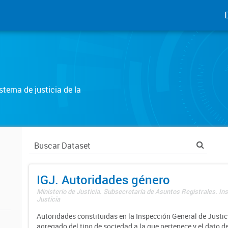
tema de justicia de la
IGJ. Autoridades género
Ministerio de Justicia. Subsecretaría de Asuntos Registrales. In
Justicia
Autoridades constituidas en la Inspección General de Justici
agregado del tipo de sociedad a la que pertenece y el dato d