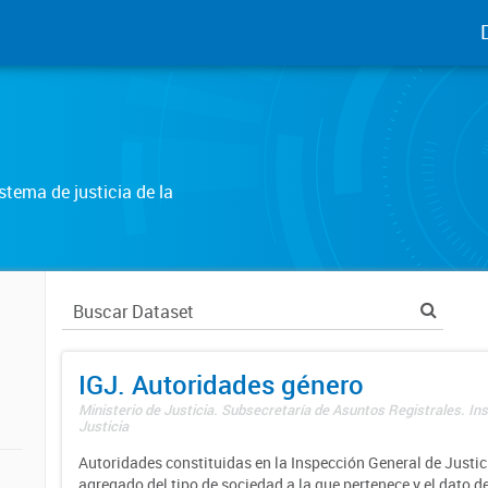
tema de justicia de la
IGJ. Autoridades género
Ministerio de Justicia. Subsecretaría de Asuntos Registrales. In
Justicia
Autoridades constituidas en la Inspección General de Justici
agregado del tipo de sociedad a la que pertenece y el dato d