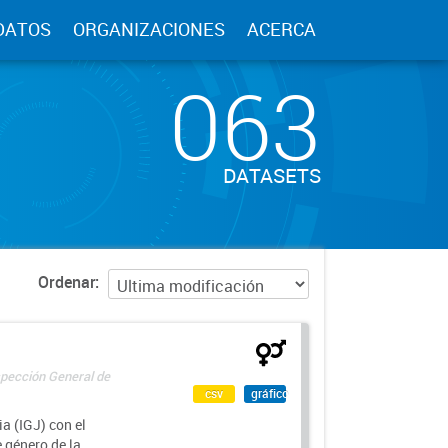
DATOS
ORGANIZACIONES
ACERCA
063
DATASETS
Ordenar
spección General de
csv
gráfico
a (IGJ) con el
e género de la