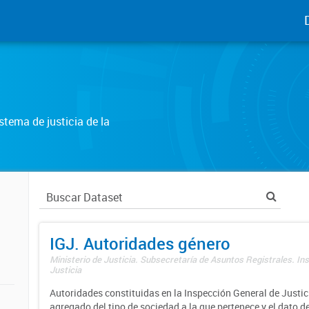
tema de justicia de la
IGJ. Autoridades género
Ministerio de Justicia. Subsecretaría de Asuntos Registrales. In
Justicia
Autoridades constituidas en la Inspección General de Justici
agregado del tipo de sociedad a la que pertenece y el dato d