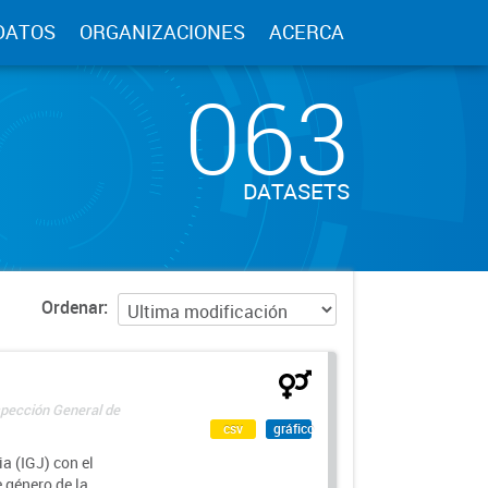
DATOS
ORGANIZACIONES
ACERCA
063
DATASETS
Ordenar
spección General de
csv
gráfico
a (IGJ) con el
e género de la