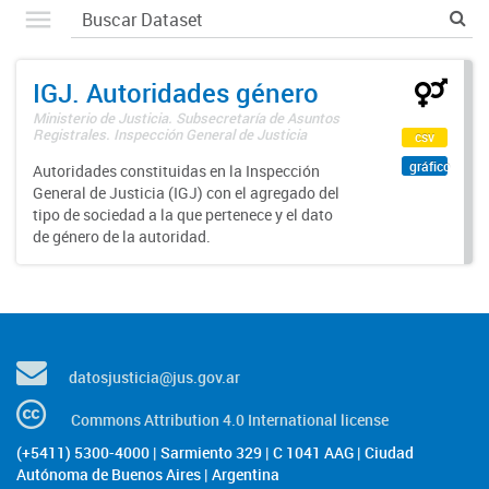
IGJ. Autoridades género
Ministerio de Justicia. Subsecretaría de Asuntos
Registrales. Inspección General de Justicia
csv
gráfico
Autoridades constituidas en la Inspección
General de Justicia (IGJ) con el agregado del
tipo de sociedad a la que pertenece y el dato
de género de la autoridad.
datosjusticia@jus.gov.ar
Commons Attribution 4.0 International license
(+5411) 5300-4000 | Sarmiento 329 | C 1041 AAG | Ciudad
Autónoma de Buenos Aires | Argentina