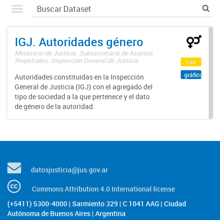
IGJ. Autoridades género
Ministerio de Justicia. Subsecretaría de Asuntos
Registrales. Inspección General de Justicia
csv
gráfico
Autoridades constituidas en la Inspección
General de Justicia (IGJ) con el agregado del
tipo de sociedad a la que pertenece y el dato
de género de la autoridad.
datosjusticia@jus.gov.ar
Commons Attribution 4.0 International license
(+5411) 5300-4000 | Sarmiento 329 | C 1041 AAG | Ciudad
Autónoma de Buenos Aires | Argentina