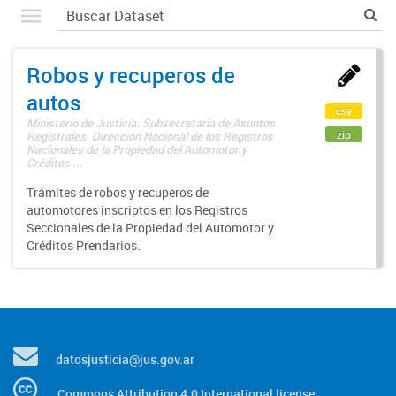
Robos y recuperos de
autos
csv
Ministerio de Justicia. Subsecretaría de Asuntos
zip
Registrales. Dirección Nacional de los Registros
Nacionales de la Propiedad del Automotor y
Créditos ...
Trámites de robos y recuperos de
automotores inscriptos en los Registros
Seccionales de la Propiedad del Automotor y
Créditos Prendarios.
datosjusticia@jus.gov.ar
Commons Attribution 4.0 International license