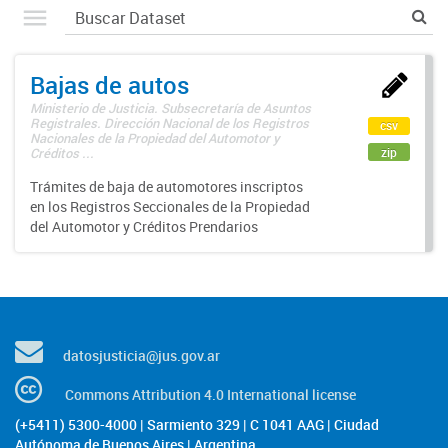
Bajas de autos
Ministerio de Justicia. Subsecretaría de Asuntos
Registrales. Dirección Nacional de los Registros
csv
Nacionales de la Propiedad del Automotor y
zip
Créditos ...
Trámites de baja de automotores inscriptos
en los Registros Seccionales de la Propiedad
del Automotor y Créditos Prendarios
datosjusticia@jus.gov.ar
Commons Attribution 4.0 International license
(+5411) 5300-4000 | Sarmiento 329 | C 1041 AAG | Ciudad
Autónoma de Buenos Aires | Argentina