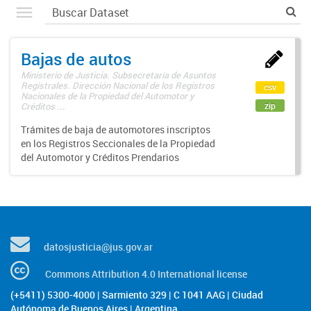
Bajas de autos
Ministerio de Justicia. Subsecretaría de Asuntos
Registrales. Dirección Nacional de los Registros
csv
Nacionales de la Propiedad del Automotor y
zip
Créditos ...
Trámites de baja de automotores inscriptos
en los Registros Seccionales de la Propiedad
del Automotor y Créditos Prendarios
datosjusticia@jus.gov.ar
Commons Attribution 4.0 International license
(+5411) 5300-4000 | Sarmiento 329 | C 1041 AAG | Ciudad
Autónoma de Buenos Aires | Argentina