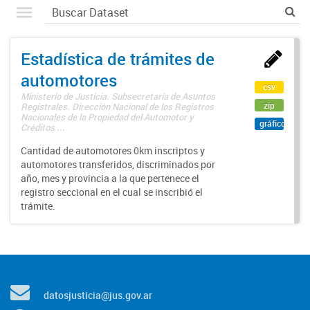
Estadística de trámites de
automotores
csv
Ministerio de Justicia. Subsecretaría de Asuntos
zip
Registrales. Dirección Nacional de los Registros
Nacionales de la Propiedad del Automotor y
gráfico
Créditos ...
Cantidad de automotores 0km inscriptos y
automotores transferidos, discriminados por
año, mes y provincia a la que pertenece el
registro seccional en el cual se inscribió el
trámite.
datosjusticia@jus.gov.ar