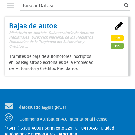
Bajas de autos
Ministerio de Justicia. Subsecretaría de Asuntos
Registrales. Dirección Nacional de los Registros
csv
Nacionales de la Propiedad del Automotor y
zip
Créditos ...
Trámites de baja de automotores inscriptos
en los Registros Seccionales de la Propiedad
del Automotor y Créditos Prendarios
datosjusticia@jus.gov.ar
Commons Attribution 4.0 International license
(+5411) 5300-4000 | Sarmiento 329 | C 1041 AAG | Ciudad
Autónoma de Buenos Aires | Argentina