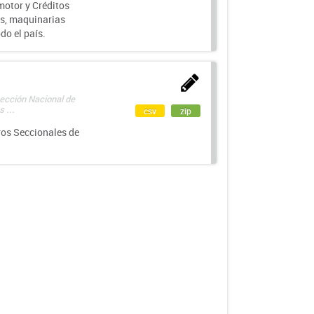
motor y Créditos
s, maquinarias
do el país.
rección Nacional de
 ...
csv
zip
ros Seccionales de