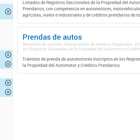
Listados de Registros Seccionales de la Propiedad del Auto
Prendarios, con competencia en automotores, motovehículo
agrícolas, viales e industriales y de créditos prendarios de to
Prendas de autos
Ministerio de Justicia. Subsecretaría de Asuntos Registrales. Di
los Registros Nacionales de la Propiedad del Automotor y Créditos
Trámites de prenda de automotores inscriptos en los Regist
la Propiedad del Automotor y Créditos Prendarios.