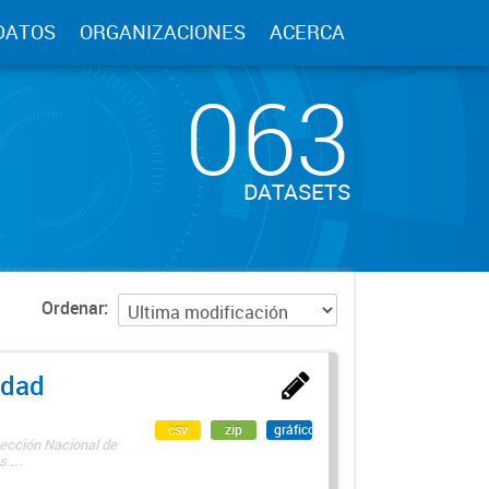
DATOS
ORGANIZACIONES
ACERCA
063
DATASETS
Ordenar
edad
csv
zip
gráfico
rección Nacional de
 ...