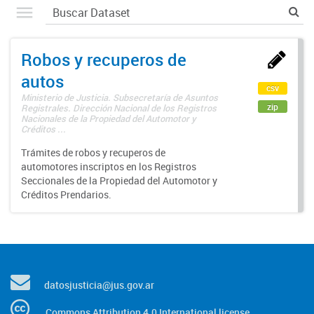
Robos y recuperos de
autos
csv
Ministerio de Justicia. Subsecretaría de Asuntos
zip
Registrales. Dirección Nacional de los Registros
Nacionales de la Propiedad del Automotor y
Créditos ...
Trámites de robos y recuperos de
automotores inscriptos en los Registros
Seccionales de la Propiedad del Automotor y
Créditos Prendarios.
datosjusticia@jus.gov.ar
Commons Attribution 4.0 International license