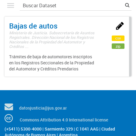
Bajas de autos
Ministerio de Justicia. Subsecretaría de Asuntos
Registrales. Dirección Nacional de los Registros
csv
Nacionales de la Propiedad del Automotor y
zip
Créditos ...
Trámites de baja de automotores inscriptos
en los Registros Seccionales de la Propiedad
del Automotor y Créditos Prendarios
datosjusticia@jus.gov.ar
Commons Attribution 4.0 International license
(+5411) 5300-4000 | Sarmiento 329 | C 1041 AAG | Ciudad
Autónoma de Buenos Aires | Argentina