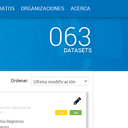
DATOS
ORGANIZACIONES
ACERCA
063
DATASETS
Ordenar
rección Nacional de
 ...
csv
zip
los Registros
arios.