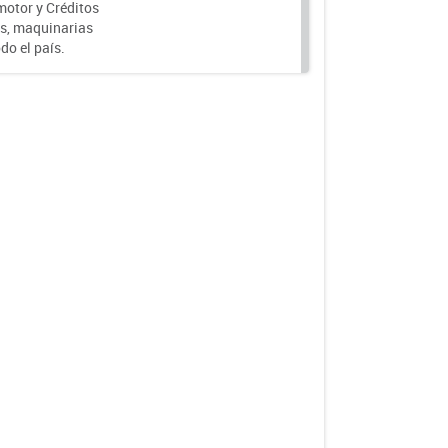
motor y Créditos
s, maquinarias
do el país.