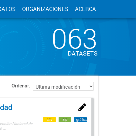
DATOS
ORGANIZACIONES
ACERCA
063
DATASETS
Ordenar
edad
csv
zip
gráfico
rección Nacional de
 ...