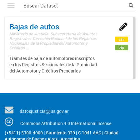
Bajas de autos
Ministerio de Justicia. Subsecretaría de Asuntos
Registrales. Dirección Nacional de los Registros
csv
Nacionales de la Propiedad del Automotor y
zip
Créditos ...
Trámites de baja de automotores inscriptos
en los Registros Seccionales de la Propiedad
del Automotor y Créditos Prendarios
datosjusticia@jus.gov.ar
Commons Attribution 4.0 International license
(+5411) 5300-4000 | Sarmiento 329 | C 1041 AAG | Ciudad
Autónoma de Buenos Aires | Argentina