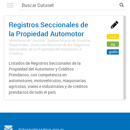
Registros Seccionales de
la Propiedad Automotor
csv
Ministerio de Justicia. Subsecretaría de Asuntos
zip
Registrales. Dirección Nacional de los Registros
Nacionales de la Propiedad del Automotor y
gráfico
Créditos ...
Listados de Registros Seccionales de la
Propiedad del Automotor y Créditos
Prendarios, con competencia en
automotores, motovehículos, maquinarias
agrícolas, viales e industriales y de créditos
prendarios de todo el país.
datosjusticia@jus.gov.ar