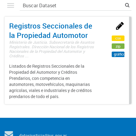
Registros Seccionales de
la Propiedad Automotor
csv
Ministerio de Justicia. Subsecretaría de Asuntos
zip
Registrales. Dirección Nacional de los Registros
Nacionales de la Propiedad del Automotor y
gráfico
Créditos ...
Listados de Registros Seccionales de la
Propiedad del Automotor y Créditos
Prendarios, con competencia en
automotores, motovehículos, maquinarias
agrícolas, viales e industriales y de créditos
prendarios de todo el país.
datosjusticia@jus.gov.ar