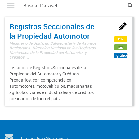
Registros Seccionales de
la Propiedad Automotor
csv
Ministerio de Justicia. Subsecretaría de Asuntos
zip
Registrales. Dirección Nacional de los Registros
Nacionales de la Propiedad del Automotor y
gráfico
Créditos ...
Listados de Registros Seccionales de la
Propiedad del Automotor y Créditos
Prendarios, con competencia en
automotores, motovehículos, maquinarias
agrícolas, viales e industriales y de créditos
prendarios de todo el país.
datosjusticia@jus.gov.ar