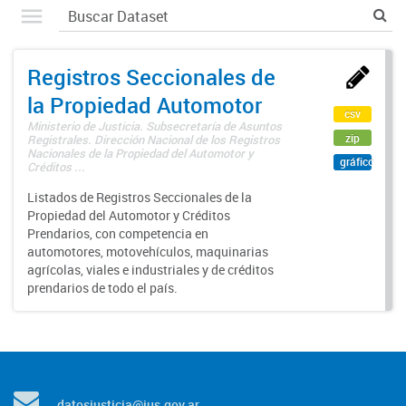
Registros Seccionales de
la Propiedad Automotor
csv
Ministerio de Justicia. Subsecretaría de Asuntos
zip
Registrales. Dirección Nacional de los Registros
Nacionales de la Propiedad del Automotor y
gráfico
Créditos ...
Listados de Registros Seccionales de la
Propiedad del Automotor y Créditos
Prendarios, con competencia en
automotores, motovehículos, maquinarias
agrícolas, viales e industriales y de créditos
prendarios de todo el país.
datosjusticia@jus.gov.ar