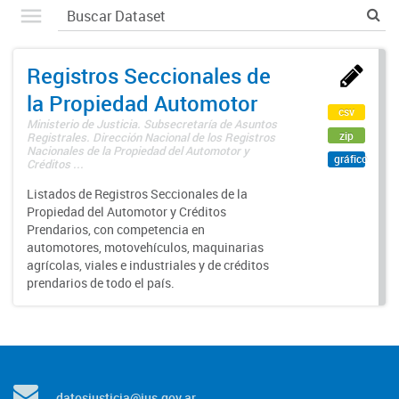
Registros Seccionales de
la Propiedad Automotor
csv
Ministerio de Justicia. Subsecretaría de Asuntos
zip
Registrales. Dirección Nacional de los Registros
Nacionales de la Propiedad del Automotor y
gráfico
Créditos ...
Listados de Registros Seccionales de la
Propiedad del Automotor y Créditos
Prendarios, con competencia en
automotores, motovehículos, maquinarias
agrícolas, viales e industriales y de créditos
prendarios de todo el país.
datosjusticia@jus.gov.ar