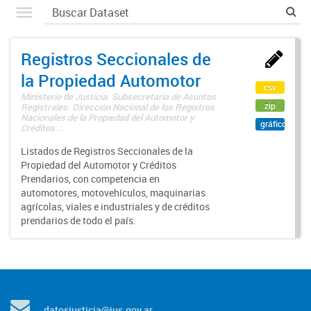
Registros Seccionales de
la Propiedad Automotor
csv
Ministerio de Justicia. Subsecretaría de Asuntos
zip
Registrales. Dirección Nacional de los Registros
Nacionales de la Propiedad del Automotor y
gráfico
Créditos ...
Listados de Registros Seccionales de la
Propiedad del Automotor y Créditos
Prendarios, con competencia en
automotores, motovehículos, maquinarias
agrícolas, viales e industriales y de créditos
prendarios de todo el país.
datosjusticia@jus.gov.ar